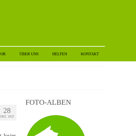
BOR
ÜBER UNS
HELFEN
KONTAKT
FOTO-ALBEN
28
DEZ. 2023
 Josies