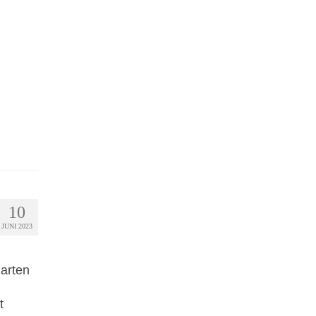
10
JUNI 2023
harten
t