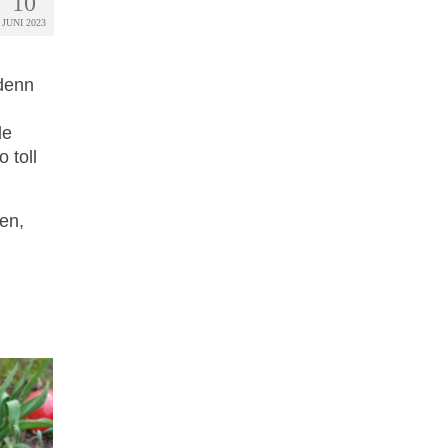
10
JUNI 2023
 denn
de
 toll
en,