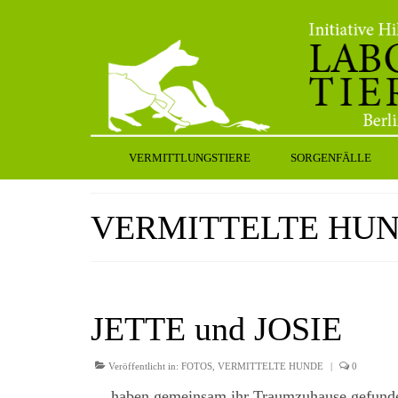
VERMITTLUNGSTIERE
SORGENFÄLLE
VERMITTELTE HU
JETTE und JOSIE
Veröffentlicht in:
FOTOS
,
VERMITTELTE HUNDE
|
0
… haben gemeinsam ihr Traumzuhause gefunden 