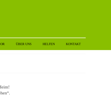
BOR
ÜBER UNS
HELFEN
KONTAKT
 Heim!
ehen“.