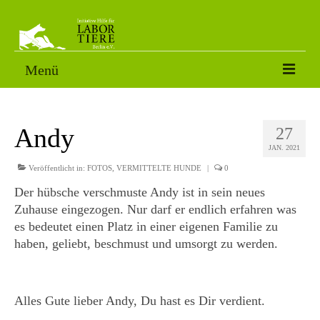
Menü
VERMITTLUNGSTIERE
Andy
27
SORGENFÄLLE
JAN. 2021
PATENSCHAFT
Veröffentlicht in:
FOTOS
,
VERMITTELTE HUNDE
|
0
Der hübsche verschmuste Andy ist in sein neues
AKTUELLES
Zuhause eingezogen. Nur darf er endlich erfahren was
es bedeutet einen Platz in einer eigenen Familie zu
FOTOS
haben, geliebt, beschmust und umsorgt zu werden.
NACH DEM LABOR
ÜBER UNS
Alles Gute lieber Andy, Du hast es Dir verdient.
HELFEN