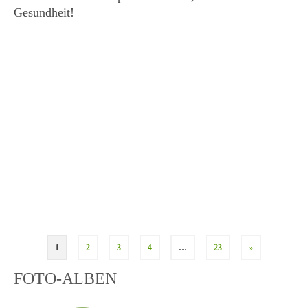
Gesundheit!
Seitennummerierung
1
2
3
4
…
23
»
der
FOTO-ALBEN
Beiträge