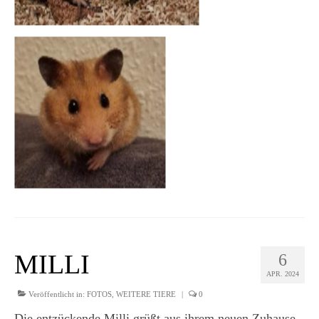
MILLI
6
APR. 2024
Veröffentlicht in:
FOTOS
,
WEITERE TIERE
|
0
Die entzückende Milli grüßt aus ihrem neuen Zuhause