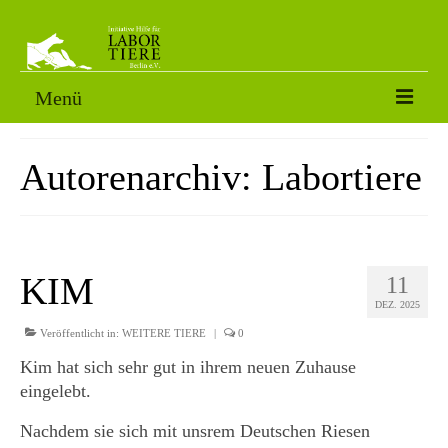
Menü
VERMITTLUNGSTIERE
Autorenarchiv: Labortiere
SORGENFÄLLE
PATENSCHAFT
AKTUELLES
KIM
11
DEZ. 2025
FOTOS
Veröffentlicht in:
WEITERE TIERE
|
0
NACH DEM LABOR
Kim hat sich sehr gut in ihrem neuen Zuhause
eingelebt.
ÜBER UNS
Nachdem sie sich mit unsrem Deutschen Riesen
HELFEN