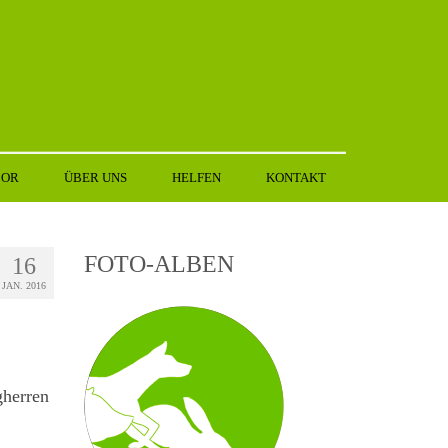
BOR
ÜBER UNS
HELFEN
KONTAKT
FOTO-ALBEN
16
JAN. 2016
gherren