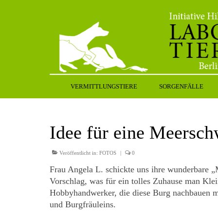
VERMITTLUNGSTIERE
SORGENFÄLLE
Idee für eine Meersc
Veröffentlicht in:
FOTOS
|
0
Frau Angela L. schickte uns ihre wunderbare „
Vorschlag, was für ein tolles Zuhause man Klein
Hobbyhandwerker, die diese Burg nachbauen m
und Burgfräuleins.