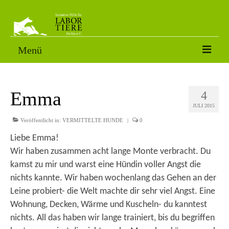
Menü
VERMITTLUNGSTIERE
Emma
4
SORGENFÄLLE
JULI 2015
PATENSCHAFT
Veröffentlicht in:
VERMITTELTE HUNDE
|
0
Liebe Emma!
AKTUELLES
Wir haben zusammen acht lange Monte verbracht. Du
FOTOS
kamst zu mir und warst eine Hündin voller Angst die
nichts kannte. Wir haben wochenlang das Gehen an der
NACH DEM LABOR
Leine probiert- die Welt machte dir sehr viel Angst. Eine
ÜBER UNS
Wohnung, Decken, Wärme und Kuscheln- du kanntest
nichts. All das haben wir lange trainiert, bis du begriffen
HELFEN