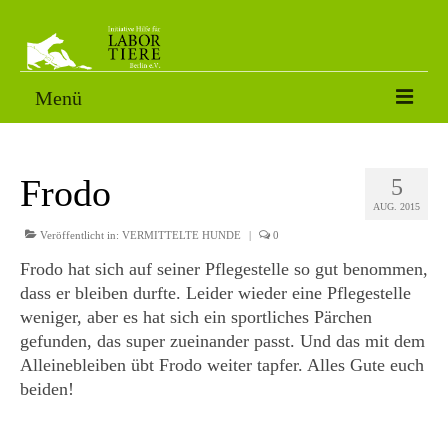
Menü
VERMITTLUNGSTIERE
Frodo
5
SORGENFÄLLE
AUG. 2015
PATENSCHAFT
Veröffentlicht in:
VERMITTELTE HUNDE
|
0
Frodo hat sich auf seiner Pflegestelle so gut benommen,
AKTUELLES
dass er bleiben durfte. Leider wieder eine Pflegestelle
weniger, aber es hat sich ein sportliches Pärchen
FOTOS
gefunden, das super zueinander passt. Und das mit dem
NACH DEM LABOR
Alleinebleiben übt Frodo weiter tapfer. Alles Gute euch
beiden!
ÜBER UNS
HELFEN