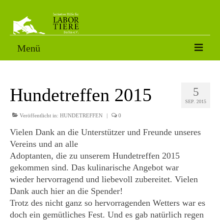
Menü
VERMITTLUNGSTIERE
Hundetreffen 2015
5
SORGENFÄLLE
SEP. 2015
PATENSCHAFT
Veröffentlicht in:
HUNDETREFFEN
|
0
Vielen Dank an die Unterstützer und Freunde unseres
AKTUELLES
Vereins und an alle
Adoptanten, die zu unserem Hundetreffen 2015
FOTOS
gekommen sind. Das kulinarische Angebot war
NACH DEM LABOR
wieder hervorragend und liebevoll zubereitet. Vielen
Dank auch hier an die Spender!
ÜBER UNS
Trotz des nicht ganz so hervorragenden Wetters war es
doch ein gemütliches Fest. Und es gab natürlich regen
HELFEN