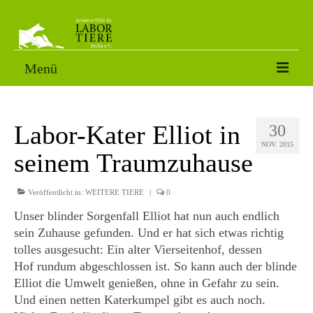
Menü
VERMITTLUNGSTIERE
Labor-Kater Elliot in
30
SORGENFÄLLE
NOV. 2015
seinem Traumzuhause
PATENSCHAFT
AKTUELLES
Veröffentlicht in:
WEITERE TIERE
|
0
Unser blinder Sorgenfall Elliot hat nun auch endlich
FOTOS
sein Zuhause gefunden. Und er hat sich etwas richtig
tolles ausgesucht: Ein alter Vierseitenhof, dessen
NACH DEM LABOR
Hof rundum abgeschlossen ist. So kann auch der blinde
ÜBER UNS
Elliot die Umwelt genießen, ohne in Gefahr zu sein.
Und einen netten Katerkumpel gibt es auch noch.
HELFEN