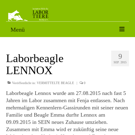
Menü
VERMITTLUNGSTIERE
Laborbeagle
9
SORGENFÄLLE
SEP. 2015
LENNOX
PATENSCHAFT
AKTUELLES
Veröffentlicht in:
VERMITTELTE BEAGLE
|
0
Laborbeagle Lennox wurde am 27.08.2015 nach fast 5
FOTOS
Jahren im Labor zusammen mit Fenja entlassen. Nach
mehrmaligen Kennenlern-Gassirunden mit seiner neuen
NACH DEM LABOR
Familie und Beagle Emma durfte Lennox am
ÜBER UNS
09.09.2015 in SEIN neues Zuhause umziehen.
Zusammen mit Emma wird er zukünftig seine neue
HELFEN