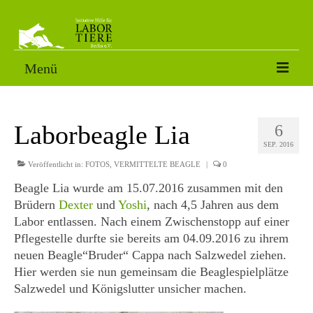
Menü
VERMITTLUNGSTIERE
Laborbeagle Lia
6
SORGENFÄLLE
SEP. 2016
PATENSCHAFT
Veröffentlicht in:
FOTOS
,
VERMITTELTE BEAGLE
|
0
Beagle Lia wurde am 15.07.2016 zusammen mit den
AKTUELLES
Brüdern
Dexter
und
Yoshi
, nach 4,5 Jahren aus dem
Labor entlassen. Nach einem Zwischenstopp auf einer
FOTOS
Pflegestelle durfte sie bereits am 04.09.2016 zu ihrem
NACH DEM LABOR
neuen Beagle“Bruder“ Cappa nach Salzwedel ziehen.
Hier werden sie nun gemeinsam die Beaglespielplätze
ÜBER UNS
Salzwedel und Königslutter unsicher machen.
HELFEN