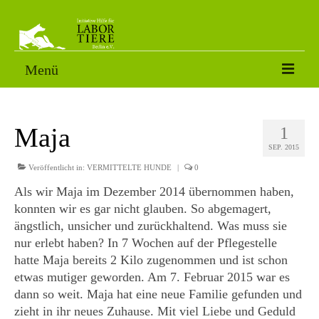
Menü
VERMITTLUNGSTIERE
Maja
1
SORGENFÄLLE
SEP. 2015
PATENSCHAFT
Veröffentlicht in:
VERMITTELTE HUNDE
|
0
Als wir Maja im Dezember 2014 übernommen haben,
AKTUELLES
konnten wir es gar nicht glauben. So abgemagert,
ängstlich, unsicher und zurückhaltend. Was muss sie
FOTOS
nur erlebt haben? In 7 Wochen auf der Pflegestelle
NACH DEM LABOR
hatte Maja bereits 2 Kilo zugenommen und ist schon
etwas mutiger geworden. Am 7. Februar 2015 war es
ÜBER UNS
dann so weit. Maja hat eine neue Familie gefunden und
zieht in ihr neues Zuhause. Mit viel Liebe und Geduld
HELFEN