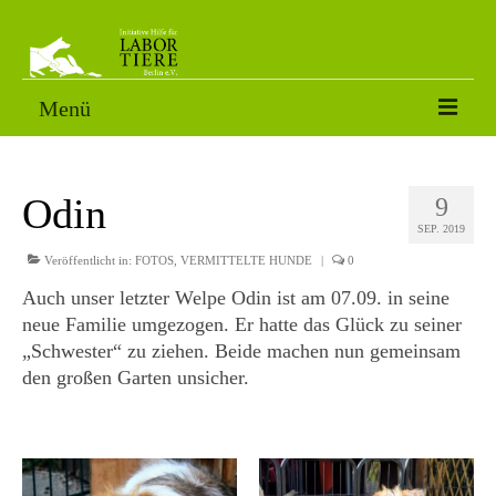
Menü
VERMITTLUNGSTIERE
Odin
9
SORGENFÄLLE
SEP. 2019
PATENSCHAFT
Veröffentlicht in:
FOTOS
,
VERMITTELTE HUNDE
|
0
Auch unser letzter Welpe Odin ist am 07.09. in seine
AKTUELLES
neue Familie umgezogen. Er hatte das Glück zu seiner
„Schwester“ zu ziehen. Beide machen nun gemeinsam
FOTOS
den großen Garten unsicher.
NACH DEM LABOR
ÜBER UNS
HELFEN