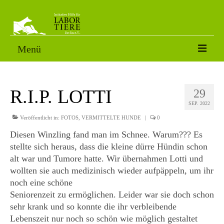
Menü
VERMITTLUNGSTIERE
R.I.P. LOTTI
29
SORGENFÄLLE
SEP. 2022
PATENSCHAFT
Veröffentlicht in:
FOTOS
,
VERMITTELTE HUNDE
|
0
Diesen Winzling fand man im Schnee. Warum??? Es
AKTUELLES
stellte sich heraus, dass die kleine dürre Hündin schon
alt war und Tumore hatte. Wir übernahmen Lotti und
FOTOS
wollten sie auch medizinisch wieder aufpäppeln, um ihr
NACH DEM LABOR
noch eine schöne
Seniorenzeit zu ermöglichen. Leider war sie doch schon
ÜBER UNS
sehr krank und so konnte die ihr verbleibende
Lebenszeit nur noch so schön wie möglich gestaltet
HELFEN