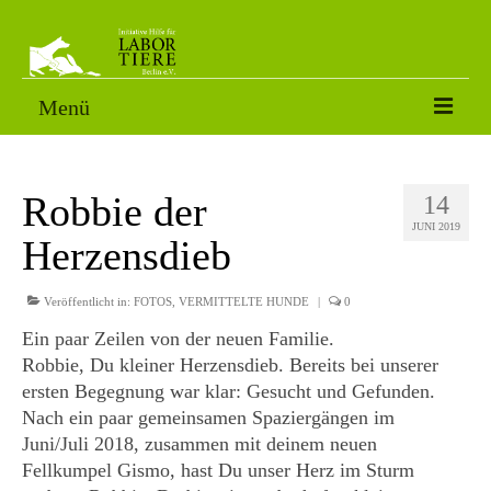
Menü
VERMITTLUNGSTIERE
Robbie der
14
SORGENFÄLLE
JUNI 2019
Herzensdieb
PATENSCHAFT
AKTUELLES
Veröffentlicht in:
FOTOS
,
VERMITTELTE HUNDE
|
0
Ein paar Zeilen von der neuen Familie.
FOTOS
Robbie, Du kleiner Herzensdieb. Bereits bei unserer
ersten Begegnung war klar: Gesucht und Gefunden.
NACH DEM LABOR
Nach ein paar gemeinsamen Spaziergängen im
ÜBER UNS
Juni/Juli 2018, zusammen mit deinem neuen
Fellkumpel Gismo, hast Du unser Herz im Sturm
HELFEN