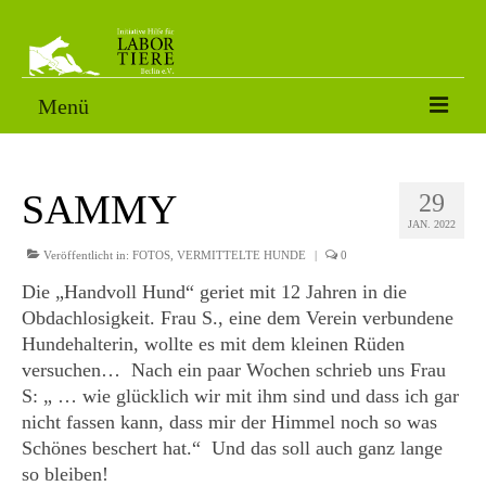
Menü
VERMITTLUNGSTIERE
SAMMY
29
SORGENFÄLLE
JAN. 2022
PATENSCHAFT
Veröffentlicht in:
FOTOS
,
VERMITTELTE HUNDE
|
0
Die „Handvoll Hund“ geriet mit 12 Jahren in die
AKTUELLES
Obdachlosigkeit. Frau S., eine dem Verein verbundene
Hundehalterin, wollte es mit dem kleinen Rüden
FOTOS
versuchen… Nach ein paar Wochen schrieb uns Frau
NACH DEM LABOR
S: „ … wie glücklich wir mit ihm sind und dass ich gar
nicht fassen kann, dass mir der Himmel noch so was
ÜBER UNS
Schönes beschert hat.“ Und das soll auch ganz lange
so bleiben!
HELFEN