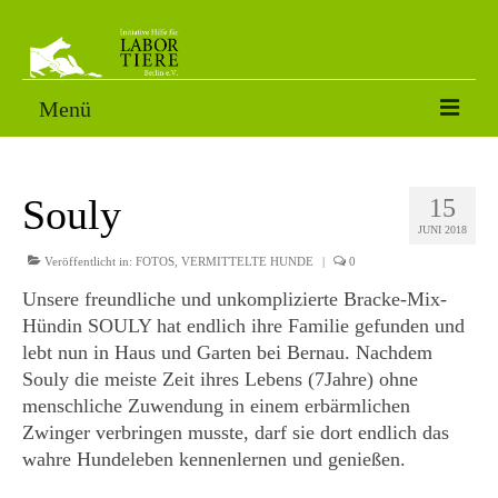
Menü
VERMITTLUNGSTIERE
Souly
15
SORGENFÄLLE
JUNI 2018
PATENSCHAFT
Veröffentlicht in:
FOTOS
,
VERMITTELTE HUNDE
|
0
Unsere freundliche und unkomplizierte Bracke-Mix-
AKTUELLES
Hündin SOULY hat endlich ihre Familie gefunden und
lebt nun in Haus und Garten bei Bernau. Nachdem
FOTOS
Souly die meiste Zeit ihres Lebens (7Jahre) ohne
NACH DEM LABOR
menschliche Zuwendung in einem erbärmlichen
Zwinger verbringen musste, darf sie dort endlich das
ÜBER UNS
wahre Hundeleben kennenlernen und genießen.
HELFEN