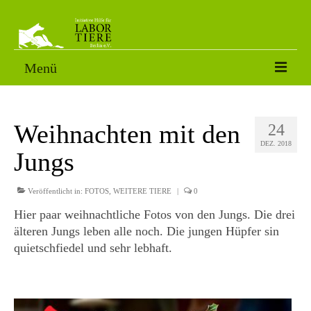
Menü
VERMITTLUNGSTIERE
Weihnachten mit den
24
SORGENFÄLLE
DEZ. 2018
Jungs
PATENSCHAFT
AKTUELLES
Veröffentlicht in:
FOTOS
,
WEITERE TIERE
|
0
Hier paar weihnachtliche Fotos von den Jungs. Die drei
FOTOS
älteren Jungs leben alle noch. Die jungen Hüpfer sin
quietschfiedel und sehr lebhaft.
NACH DEM LABOR
ÜBER UNS
HELFEN