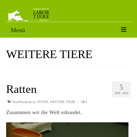
Menü
VERMITTLUNGSTIERE
WEITERE TIERE
SORGENFÄLLE
PATENSCHAFT
AKTUELLES
Ratten
5
APR. 2019
FOTOS
Veröffentlicht in:
FOTOS
,
WEITERE TIERE
|
0
NACH DEM LABOR
Zusammen wir die Welt erkundet.
ÜBER UNS
HELFEN