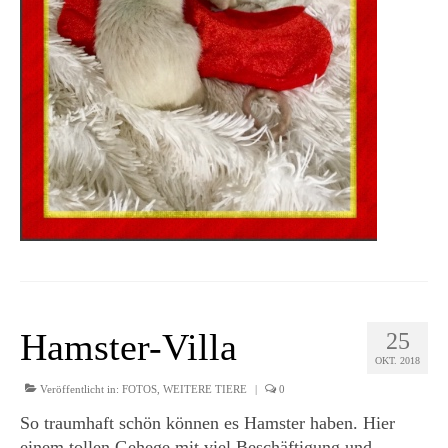
Hamster-Villa
25
OKT. 2018
Veröffentlicht in:
FOTOS
,
WEITERE TIERE
|
0
So traumhaft schön können es Hamster haben. Hier
einem tollen Gehege mit viel Beschäftigung und